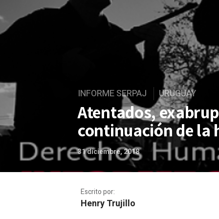
INFORME SERPAJ
URUGUAY
Atentados, exabrupt
continuación de la 
31 diciembre, 2018
Escrito por:
Henry Trujillo