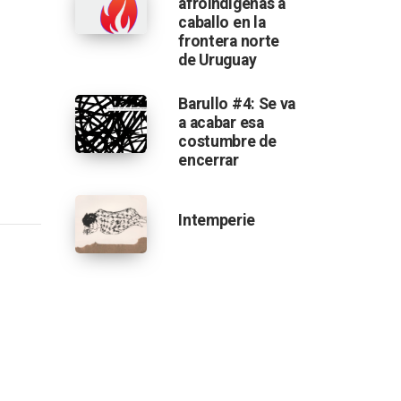
afroindígenas a
caballo en la
frontera norte
de Uruguay
 de la historia durante el año 2018
Barullo #4: Se va
a acabar esa
costumbre de
encerrar
Intemperie