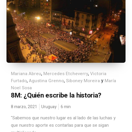
,
,
Mariana Abreu
Mercedes Etcheverry
Victoria
,
,
y
Furtado
Agustina Grenno
Siboney Moreira
María
Noel Sosa
8M: ¿Quién escribe la historia?
8 marzo, 2021
Uruguay
6
min
"Sabemos que nuestro lugar es al lado de las luchas y
que nuestro aporte es contarlas para que se sigan