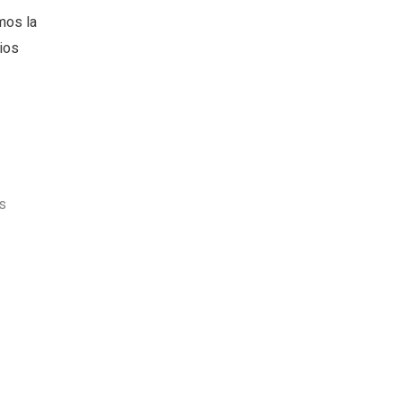
mos la
ios
s