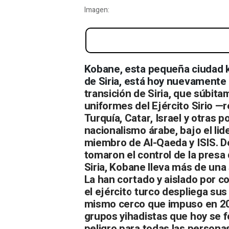
Imagen:
Kobane está asediada y el
Kobane, esta pequeña ciudad k
de Siria, está hoy nuevamente 
transición de Siria, que súbit
uniformes del Ejército Sirio —
Turquía, Catar, Israel y otras 
nacionalismo árabe, bajo el li
miembro de Al-Qaeda y ISIS. De
tomaron el control de la presa 
Siria, Kobane lleva más de una 
La han cortado y aislado por co
el ejército turco despliega su
mismo cerco que impuso en 201
grupos yihadistas que hoy se 
peligro para todas las persona