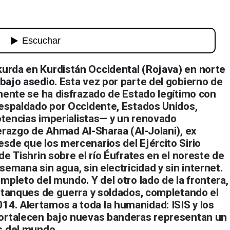
 pueblo Kurdo en resistencia
urda en Kurdistán Occidental (Rojava) en norte
bajo asedio.
Esta vez por parte del gobierno de
amente se ha disfrazado de Estado legítimo con
respaldado por Occidente, Estados Unidos,
potencias imperialistas— y un renovado
derazgo de Ahmad Al-Sharaa (Al-Jolani), ex
sde que los mercenarios del Ejército Sirio
de Tishrin sobre el río Éufrates en el noreste de
semana sin agua, sin electricidad y sin internet.
mpleto del mundo. Y del otro lado de la frontera,
s tanques de guerra y soldados, completando el
4. Alertamos a toda la humanidad: ISIS y los
fortalecen bajo nuevas banderas representan un
s del mundo.