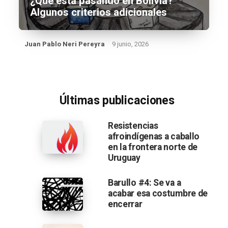
¿Qué está pasando en Bolivia?
Algunos criterios adicionales
Juan Pablo Neri Pereyra
9 junio, 2026
Últimas publicaciones
Resistencias
afroindígenas a caballo
en la frontera norte de
Uruguay
Barullo #4: Se va a
acabar esa costumbre de
encerrar