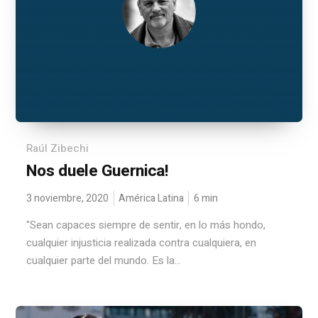
Raúl Zibechi
Nos duele Guernica!
3 noviembre, 2020
América Latina
6
min
"Sean capaces siempre de sentir, en lo más hondo,
cualquier injusticia realizada contra cualquiera, en
cualquier parte del mundo. Es la...