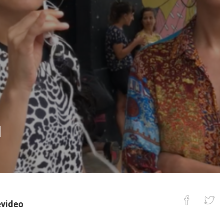
M
evideo