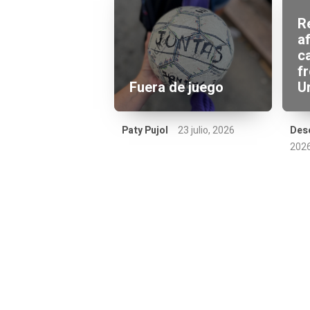
R
a
ca
f
Fuera de juego
U
Paty Pujol
23 julio, 2026
Des
202