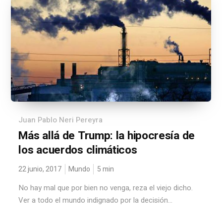
Juan Pablo Neri Pereyra
Más allá de Trump: la hipocresía de
los acuerdos climáticos
22 junio, 2017
Mundo
5
min
No hay mal que por bien no venga, reza el viejo dicho.
Ver a todo el mundo indignado por la decisión...