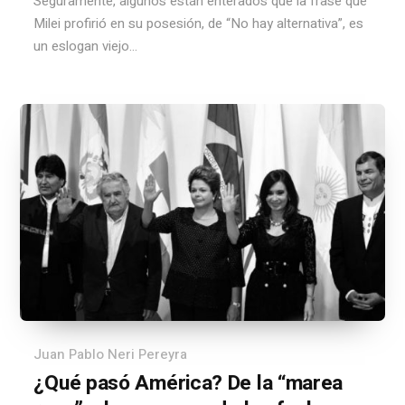
Seguramente, algunos están enterados que la frase que
Milei profirió en su posesión, de “No hay alternativa”, es
un eslogan viejo...
Juan Pablo Neri Pereyra
¿Qué pasó América? De la “marea