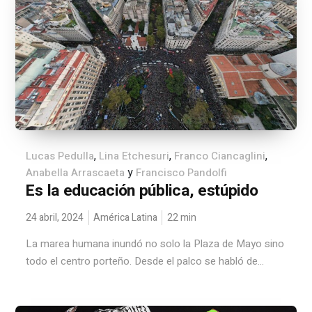
,
,
,
Lucas Pedulla
Lina Etchesuri
Franco Ciancaglini
y
Anabella Arrascaeta
Francisco Pandolfi
Es la educación pública, estúpido
24 abril, 2024
América Latina
22
min
La marea humana inundó no solo la Plaza de Mayo sino
todo el centro porteño. Desde el palco se habló de...