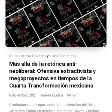
y
Mina Lorena Navarro
Lucía Linsalata
Más allá de la retórica anti-
neoliberal: Ofensiva extractivista y
megaproyectos en tiempos de la
Cuarta Transformación mexicana
8 diciembre, 2021
América Latina
60
min
Continuamos compartiendo los contenidos del libro
«América Latina en tiempos revueltos. Claves y luchas