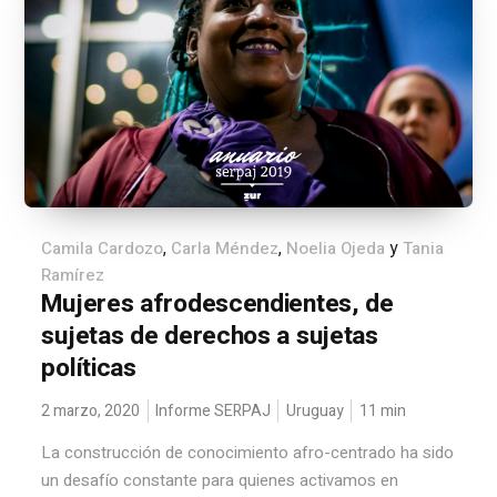
,
,
y
Camila Cardozo
Carla Méndez
Noelia Ojeda
Tania
Ramírez
Mujeres afrodescendientes, de
sujetas de derechos a sujetas
políticas
2 marzo, 2020
Informe SERPAJ
Uruguay
11
min
La construcción de conocimiento afro-centrado ha sido
un desafío constante para quienes activamos en