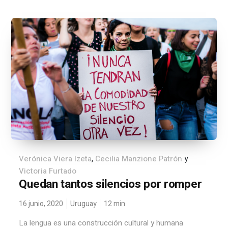
,
y
Verónica Viera Izeta
Cecilia Manzione Patrón
Victoria Furtado
Quedan tantos silencios por romper
16 junio, 2020
Uruguay
12
min
La lengua es una construcción cultural y humana