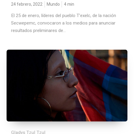
24 febrero, 2022
Mundo
4
min
El 25 de enero, líderes del pueblo T’exelc, de la nación
Secwepemc, convocaron a los medios para anunciar
resultados preliminares de...
Gladys Tzul Tzul