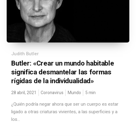
Judith Butler
Butler: «Crear un mundo habitable
significa desmantelar las formas
rígidas de la individualidad»
28 abril, 2021
Coronavirus
Mundo
5
min
¿Quién podría negar ahora que ser un cuerpo es estar
ligado a otras criaturas vivientes, a las superficies y a
los...