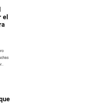
l
 el
ra
bro
luchas
...
 que