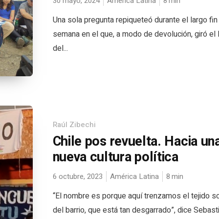
30 mayo, 2024
América Latina
8
min
Una sola pregunta repiqueteó durante el largo fin
semana en el que, a modo de devolución, giró el l
del...
Raúl Zibechi
Chile pos revuelta. Hacia un
nueva cultura política
6 octubre, 2023
América Latina
8
min
“El nombre es porque aquí trenzamos el tejido so
del barrio, que está tan desgarrado”, dice Sebast