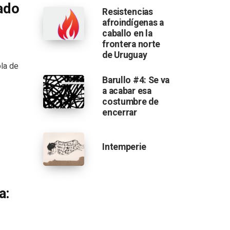
iado
Resistencias
afroindígenas a
caballo en la
frontera norte
de Uruguay
ola de
Barullo #4: Se va
a acabar esa
costumbre de
encerrar
Intemperie
a: