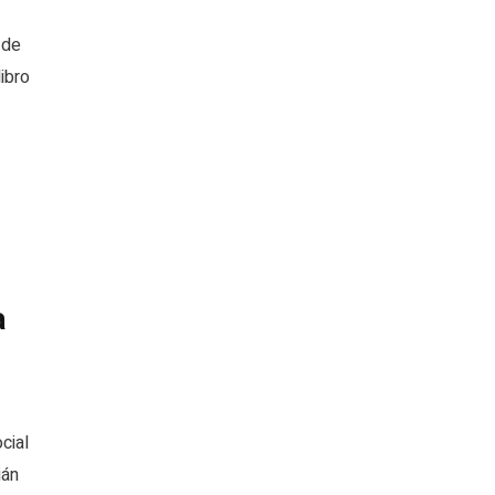
 de
ibro
a
cial
ián