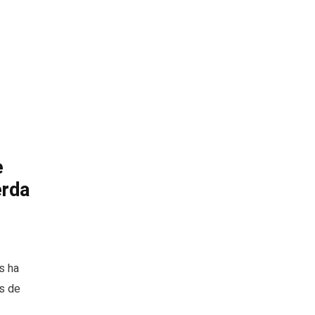
e
erda
s ha
es de