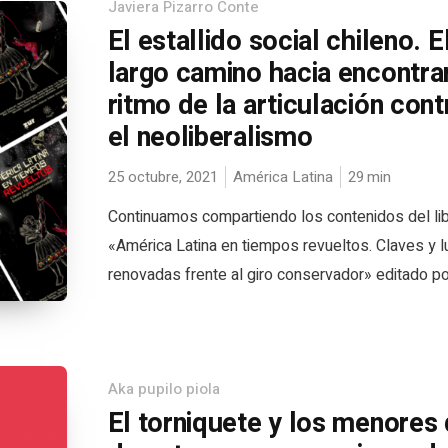
Javiera Pizarro Conte
El estallido social chileno. E
largo camino hacia encontrar
ritmo de la articulación cont
el neoliberalismo
25 octubre, 2021
América Latina
29
min
Continuamos compartiendo los contenidos del li
«América Latina en tiempos revueltos. Claves y 
renovadas frente al giro conservador» editado por
Aka pupilo piola
El torniquete y los menores