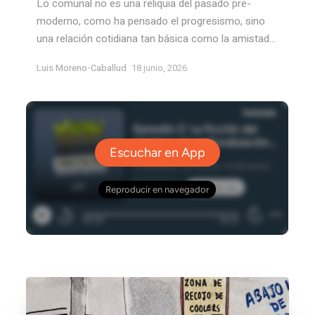
Lo comunal no es una reliquia del pasado pre-
moderno, como ha pensado el progresismo, sino
una relación cotidiana tan básica como la amistad...
Luis Moreno-Caballud
18 junio, 2026