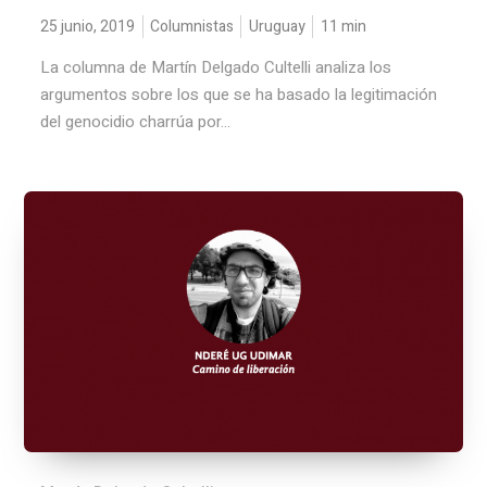
25 junio, 2019
Columnistas
Uruguay
11
min
La columna de Martín Delgado Cultelli analiza los
argumentos sobre los que se ha basado la legitimación
del genocidio charrúa por...