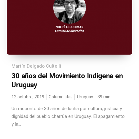
Martín Delgado Cultelli
30 años del Movimiento Indígena en
Uruguay
12 octubre, 2019
Columnistas
Uruguay
39
min
Un racconto de 30 años de lucha por cultura, justicia y
dignidad del pueblo charrúa en Uruguay. El apagamiento
y la...