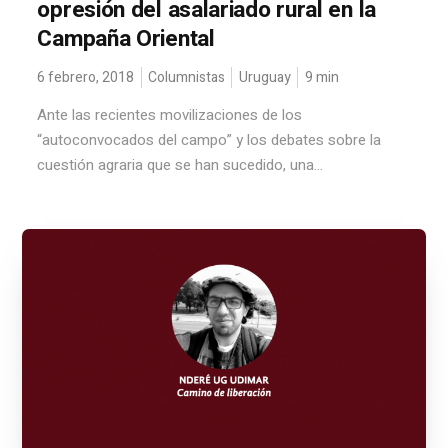
opresión del asalariado rural en la
Campaña Oriental
6 febrero, 2018
Columnistas
Uruguay
9
min
Ante las recientes movilizaciones de los
“autoconvocados del campo” y los debates sobre la
cuestión agraria que se han sucedido, una...