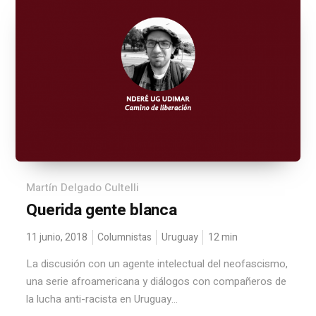
Martín Delgado Cultelli
Querida gente blanca
11 junio, 2018
Columnistas
Uruguay
12
min
La discusión con un agente intelectual del neofascismo,
una serie afroamericana y diálogos con compañeros de
la lucha anti-racista en Uruguay...