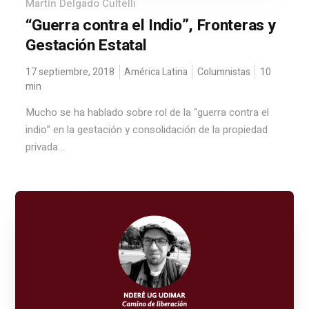
Martín Delgado Cultelli
“Guerra contra el Indio”, Fronteras y
Gestación Estatal
17 septiembre, 2018
América Latina
Columnistas
10
min
Mucho se ha hablado sobre rol de la “guerra contra el
indio” en la gestación y consolidación de la propiedad
privada...