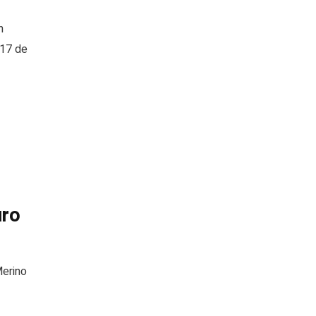
n
 17 de
uro
Merino