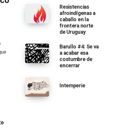
eco
Resistencias
afroindígenas a
caballo en la
frontera norte
de Uruguay
a
Barullo #4: Se va
que
a acabar esa
costumbre de
encerrar
Intemperie
…»