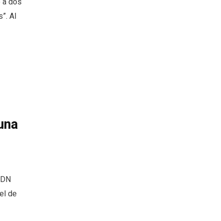
ó a dos
”. Al
una
ADN
 el de