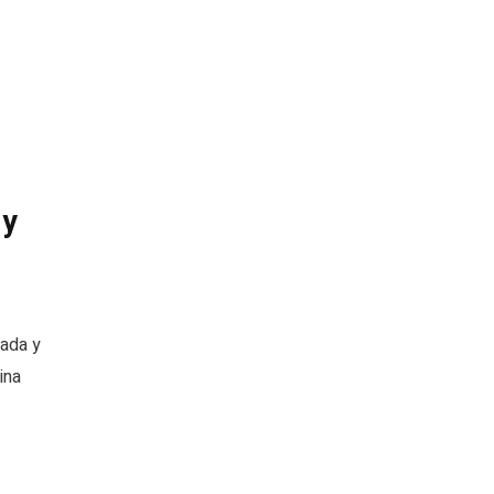
 y
vada y
ina