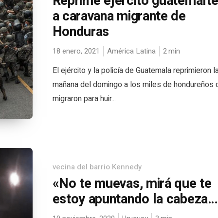
Reprime ejército guatemalt
a caravana migrante de
Honduras
18 enero, 2021
América Latina
2
min
El ejército y la policía de Guatemala reprimieron l
mañana del domingo a los miles de hondureños 
migraron para huir...
vecina del barrio Kennedy
«No te muevas, mirá que te
estoy apuntando la cabeza